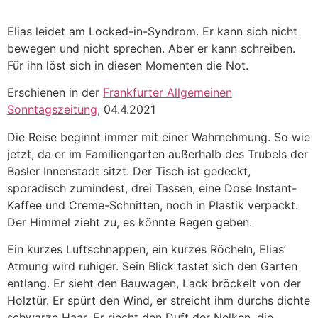
Zum
Inhalt
Elias leidet am Locked-in-Syndrom. Er kann sich nicht
springen
bewegen und nicht sprechen. Aber er kann schreiben.
Für ihn löst sich in diesen Momenten die Not.
Erschienen in der
Frankfurter Allgemeinen
Sonntagszeitung
, 04.4.2021
Die Reise beginnt immer mit einer Wahrnehmung. So wie
jetzt, da er im Familiengarten außerhalb des Trubels der
Basler Innenstadt sitzt. Der Tisch ist gedeckt,
sporadisch zumindest, drei Tassen, eine Dose Instant-
Kaffee und Creme-Schnitten, noch in Plastik verpackt.
Der Himmel zieht zu, es könnte Regen geben.
Ein kurzes Luftschnappen, ein kurzes Röcheln, Elias’
Atmung wird ruhiger. Sein Blick tastet sich den Garten
entlang. Er sieht den Bauwagen, Lack bröckelt von der
Holztür. Er spürt den Wind, er streicht ihm durchs dichte
schwarze Haar. Er riecht den Duft der Nelken, die