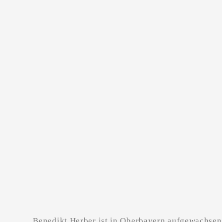
Benedikt Herber ist in Oberbayern aufgewachse